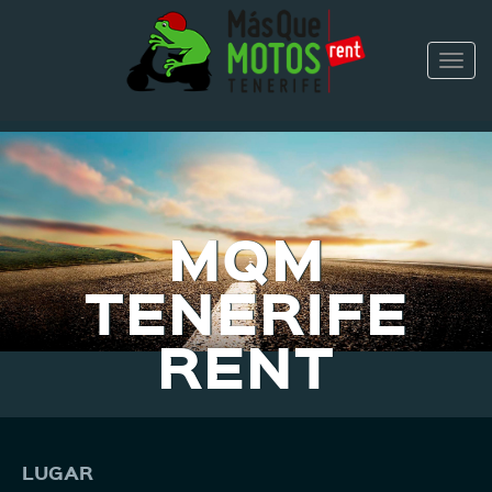
Togg
navi
MQM
TENERIFE
RENT
LUGAR